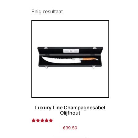
Enig resultaat
Luxury Line Champagnesabel
Olijfhout
Gewaardeerd
€
39.50
5.00
uit 5