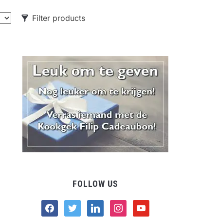
Filter products
CATEGORIES
Food
Drank
Non-food
FOLLOW US
facebook
twitter
linkedin
instagram
youtube