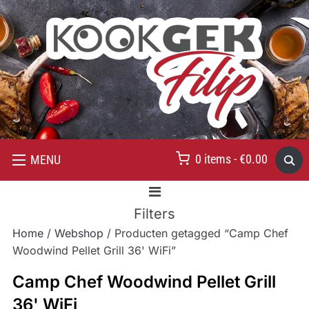
0 items -
€
0.00
MENU
Filters
Home
/
Webshop
/ Producten getagged “Camp Chef
Woodwind Pellet Grill 36' WiFi”
Camp Chef Woodwind Pellet Grill
36' WiFi