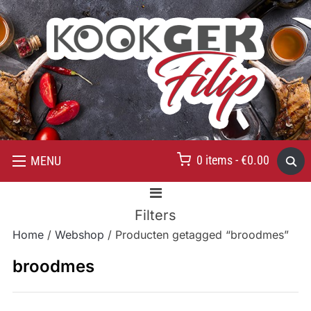
0 items -
€
0.00
MENU
Filters
Home
/
Webshop
/ Producten getagged “broodmes”
broodmes