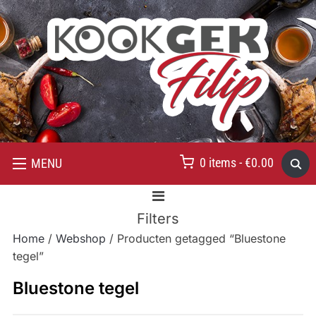
0 items -
€
0.00
MENU
Filters
Home
/
Webshop
/ Producten getagged “Bluestone
tegel”
Bluestone tegel