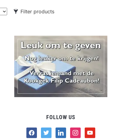
Filter products
CATEGORIES
Food
Drank
Non-food
FOLLOW US
facebook
twitter
linkedin
instagram
youtube