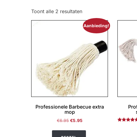
Toont alle 2 resultaten
Aanbieding!
Professionele Barbecue extra
Pro
mop
Oorspronkelijke
Huidige
€
6.95
€
5.95
Gewaardee
prijs
prijs
4.50
was:
is:
uit 5