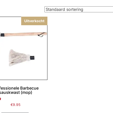
Uitverkocht
fessionele Barbecue
sauskwast (mop)
rd
€
9.95