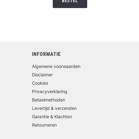
BESTEL
€6.95.
€5.95.
INFORMATIE
Algemene voorwaarden
Disclaimer
Cookies
Privacyverklaring
Betaalmethoden
Levertijd & verzenden
Garantie & Klachten
Retourneren