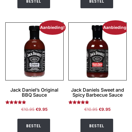
BESTEL
BESTEL
€10.95.
€9.95.
Aanbieding!
Aanbieding!
Jack Daniel’s Original
Jack Daniels Sweet and
BBQ Sauce
Spicy Barbecue Sauce
Gewaardeerd
Gewaardeerd
Oorspronkelijke
Huidige
Oorspronkelijke
Huidige
€
10.95
€
9.95
€
10.95
€
9.95
5.00
4.67
prijs
prijs
prijs
prijs
uit 5
uit 5
was:
is:
was:
is:
BESTEL
BESTEL
€10.95.
€9.95.
€10.95.
€9.95.