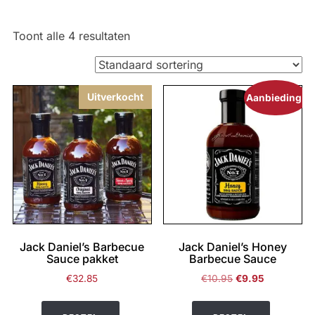
Toont alle 4 resultaten
Uitverkocht
Aanbieding!
Jack Daniel’s Barbecue
Jack Daniel’s Honey
Sauce pakket
Barbecue Sauce
Oorspronkelijke
Huidige
€
32.85
€
10.95
€
9.95
prijs
prijs
was:
is: