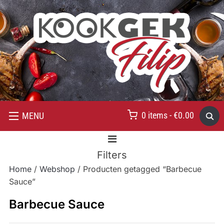
0 items -
€
0.00
MENU
Filters
Home
/
Webshop
/ Producten getagged “Barbecue
Sauce”
Barbecue Sauce