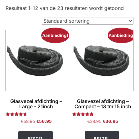
Resultaat 1–12 van de 23 resultaten wordt getoond
Aanbieding!
Aanbieding!
Glasvezel afdichting –
Glasvezel afdichting –
Large – 21inch
Compact – 13 tm 15 inch
Gewaardeerd
Gewaardeerd
Oorspronkelijke
Huidige
Oorspronkelijke
Huidige
€
58.95
€
56.95
€
38.95
€
36.95
4.40
4.50
prijs
prijs
prijs
prijs
uit 5
uit 5
was:
is:
was:
is:
BESTEL
BESTEL