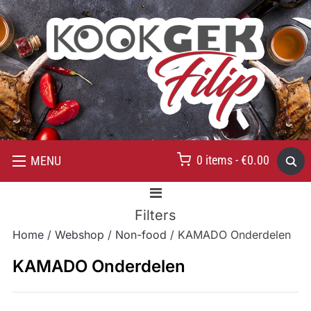
0 items -
€
0.00
MENU
Filters
Home
/
Webshop
/
Non-food
/ KAMADO Onderdelen
KAMADO Onderdelen