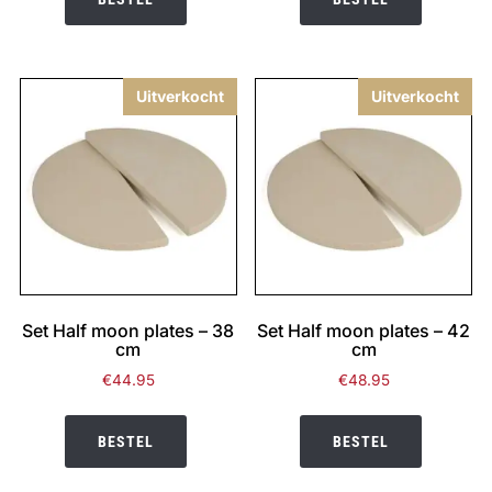
€58.95.
€56.95.
€38.95.
€36.95.
Uitverkocht
Uitverkocht
Set Half moon plates – 38
Set Half moon plates – 42
cm
cm
€
44.95
€
48.95
BESTEL
BESTEL