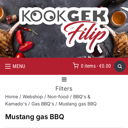
0 items -
€
0.00
MENU
Filters
Home
/
Webshop
/
Non-food
/
BBQ's &
Kamado's
/
Gas BBQ's
/ Mustang gas BBQ
Mustang gas BBQ