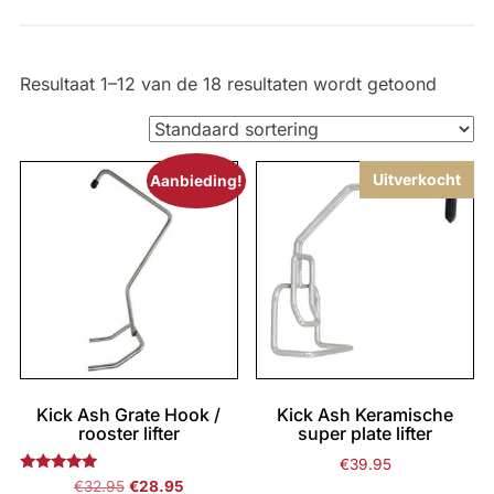
Resultaat 1–12 van de 18 resultaten wordt getoond
Uitverkocht
Aanbieding!
Kick Ash Grate Hook /
Kick Ash Keramische
rooster lifter
super plate lifter
€
39.95
Gewaardeerd
Oorspronkelijke
Huidige
€
32.95
€
28.95