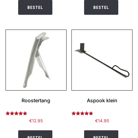
BESTEL
BESTEL
Roostertang
Aspook klein
Gewaardeerd
Gewaardeerd
€
12.95
€
14.95
5.00
4.75
uit 5
uit 5
BESTEL
BESTEL