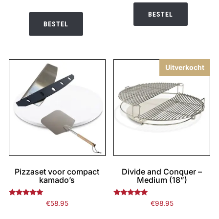
5.00
prijs
prijs
uit 5
BESTEL
was:
is:
BESTEL
€32.95.
€28.95.
Uitverkocht
Pizzaset voor compact
Divide and Conquer –
kamado’s
Medium (18”)
Gewaardeerd
Gewaardeerd
€
58.95
€
98.95
5.00
5.00
uit 5
uit 5