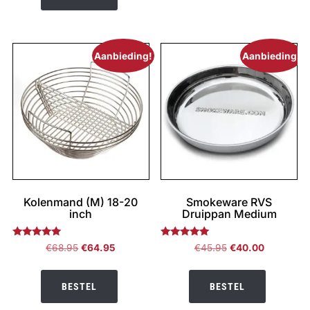
Aanbieding!
Aanbieding!
Kolenmand (M) 18-20
Smokeware RVS
inch
Druippan Medium
Gewaardeerd
Gewaardeerd
Oorspronkelijke
Huidige
Oorspronkelijke
Huidige
€
68.95
€
64.95
€
45.95
€
40.00
4.83
5.00
prijs
prijs
prijs
prijs
uit 5
uit 5
was:
is:
was:
is:
BESTEL
BESTEL
€68.95.
€64.95.
€45.95.
€40.00.