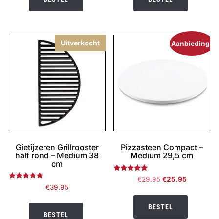
Uitverkocht
Aanbieding!
Gietijzeren Grillrooster
Pizzasteen Compact –
half rond – Medium 38
Medium 29,5 cm
cm
Gewaardeerd
Oorspronkelijke
Huidige
€
29.95
€
25.95
5.00
Gewaardeerd
€
39.95
prijs
prijs
uit 5
5.00
uit 5
was:
is:
BESTEL
€29.95.
€25.95.
BESTEL