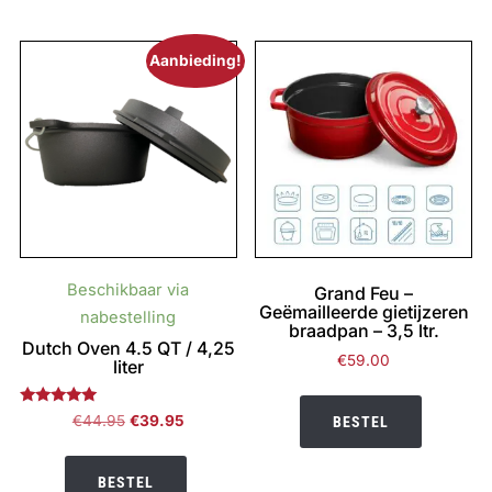
Aanbieding!
Beschikbaar via
Grand Feu –
Geëmailleerde gietijzeren
nabestelling
braadpan – 3,5 ltr.
Dutch Oven 4.5 QT / 4,25
€
59.00
liter
Gewaardeerd
Oorspronkelijke
Huidige
€
44.95
€
39.95
BESTEL
5.00
prijs
prijs
uit 5
was:
is:
BESTEL
€44.95.
€39.95.