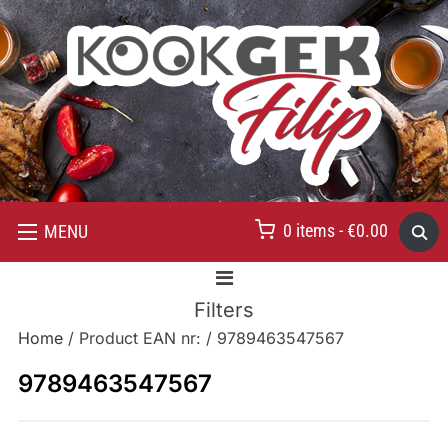
0 items -
€
0.00
MENU
Filters
Home
/ Product EAN nr: / 9789463547567
9789463547567