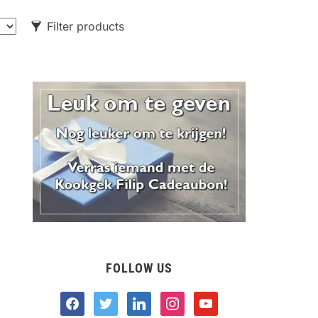
Filter products
CATEGORIES
Food
Drank
Non-food
FOLLOW US
facebook
twitter
linkedin
instagram
youtube