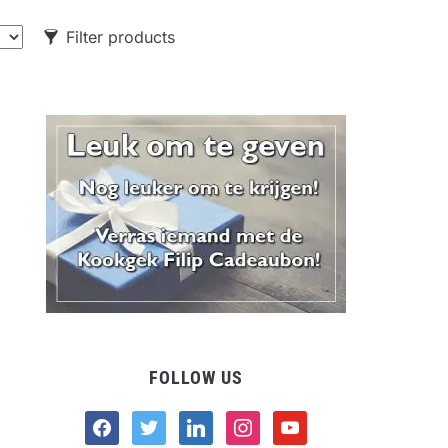
Filter products
CATEGORIES
Food
Drank
Non-food
FOLLOW US
facebook
twitter
linkedin
instagram
youtube