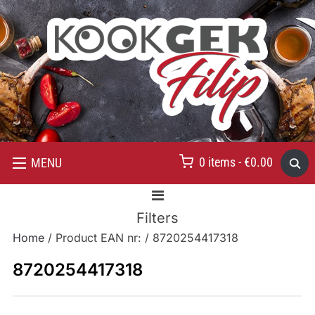
0 items -
€
0.00
MENU
Filters
Home
/ Product EAN nr: / 8720254417318
8720254417318