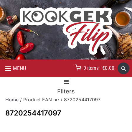
0 items -
€
0.00
MENU
Filters
Home
/ Product EAN nr: / 8720254417097
8720254417097