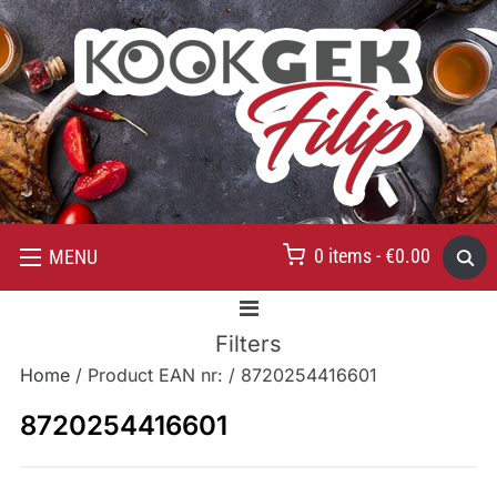
0 items -
€
0.00
MENU
Filters
Home
/ Product EAN nr: / 8720254416601
8720254416601