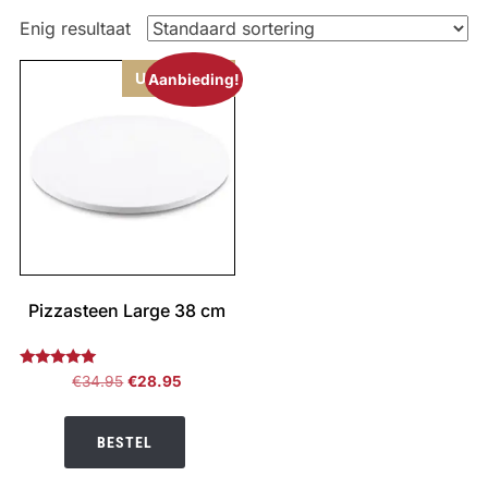
Enig resultaat
Uitverkocht
Aanbieding!
Pizzasteen Large 38 cm
Gewaardeerd
Oorspronkelijke
Huidige
€
34.95
€
28.95
5.00
prijs
prijs
uit 5
was:
is:
BESTEL
€34.95.
€28.95.