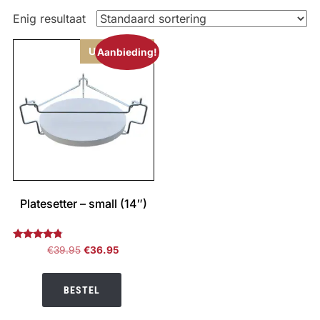
Enig resultaat
Uitverkocht
Aanbieding!
Platesetter – small (14″)
Gewaardeerd
Oorspronkelijke
Huidige
€
39.95
€
36.95
4.60
prijs
prijs
uit 5
was:
is:
BESTEL
€39.95.
€36.95.