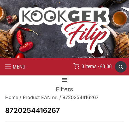
0 items -
€
0.00
MENU
Filters
Home
/ Product EAN nr: / 8720254416267
8720254416267