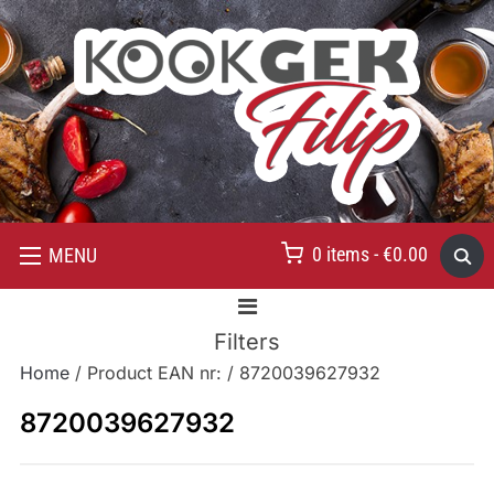
0 items -
€
0.00
MENU
Filters
Home
/ Product EAN nr: / 8720039627932
8720039627932