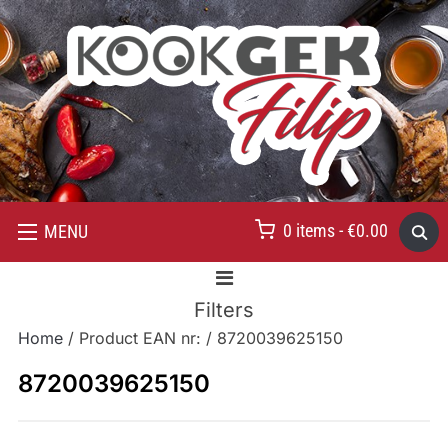
0 items -
€
0.00
MENU
Filters
Home
/ Product EAN nr: / 8720039625150
8720039625150