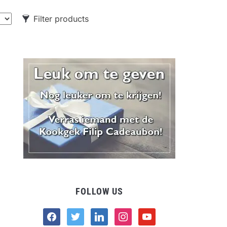
Filter products
CATEGORIES
Food
Drank
Non-food
FOLLOW US
facebook
twitter
linkedin
instagram
youtube