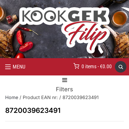
0 items -
€
0.00
MENU
Filters
Home
/ Product EAN nr: / 8720039623491
8720039623491