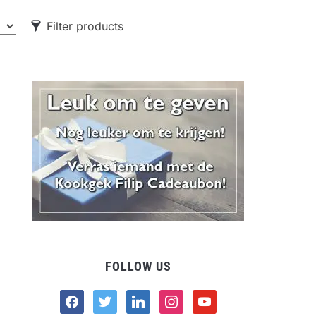
Filter products
CATEGORIES
Food
Drank
Non-food
FOLLOW US
facebook
twitter
linkedin
instagram
youtube