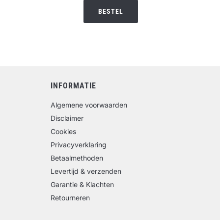
was:
is:
BESTEL
€44.95.
€39.95.
INFORMATIE
Algemene voorwaarden
Disclaimer
Cookies
Privacyverklaring
Betaalmethoden
Levertijd & verzenden
Garantie & Klachten
Retourneren