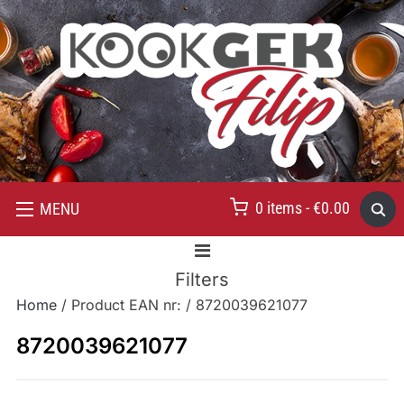
0 items -
€
0.00
MENU
Filters
Home
/ Product EAN nr: / 8720039621077
8720039621077