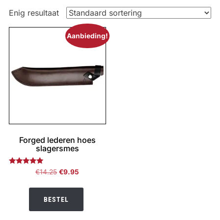
Enig resultaat
Aanbieding!
Forged lederen hoes
slagersmes
Gewaardeerd
Oorspronkelijke
Huidige
€
14.25
€
9.95
5.00
prijs
prijs
uit 5
was:
is:
BESTEL
€14.25.
€9.95.