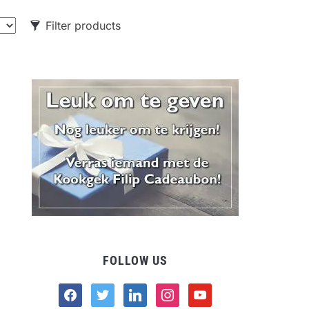
Filter products
CATEGORIES
Food
Drank
Non-food
FOLLOW US
facebook
twitter
linkedin
instagram
youtube