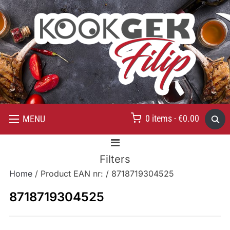
0 items -
€
0.00
MENU
Filters
Home
/ Product EAN nr: / 8718719304525
8718719304525