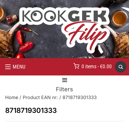
0 items -
€
0.00
MENU
Filters
Home
/ Product EAN nr: / 8718719301333
8718719301333