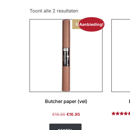
Toont alle 2 resultaten
Uitverkocht
Aanbieding!
Butcher paper (vel)
Oorspronkelijke
Huidige
€
19.95
€
16.95
Gewaardee
prijs
prijs
5.00
was:
is:
uit 5