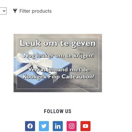
Filter products
CATEGORIES
Food
Drank
Non-food
FOLLOW US
facebook
twitter
linkedin
instagram
youtube