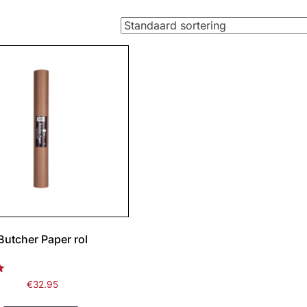
Butcher Paper rol
rd
€
32.95