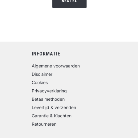
BESTEL
€19.95.
€16.95.
INFORMATIE
Algemene voorwaarden
Disclaimer
Cookies
Privacyverklaring
Betaalmethoden
Levertijd & verzenden
Garantie & Klachten
Retourneren