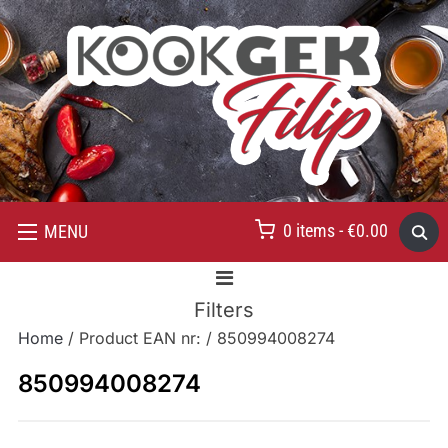
0 items -
€
0.00
MENU
Filters
Home
/ Product EAN nr: / 850994008274
850994008274