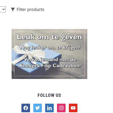
Filter products
CATEGORIES
Food
Drank
Non-food
FOLLOW US
facebook
twitter
linkedin
instagram
youtube