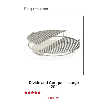
Enig resultaat
Divide and Conquer – Large
(20”)
Gewaardeerd
€
108.95
5.00
uit 5