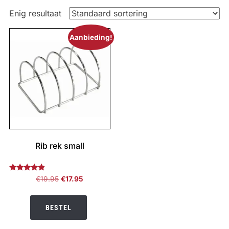
Enig resultaat
Aanbieding!
Rib rek small
Gewaardeerd
Oorspronkelijke
Huidige
€
19.95
€
17.95
4.67
prijs
prijs
uit 5
was:
is:
BESTEL
€19.95.
€17.95.