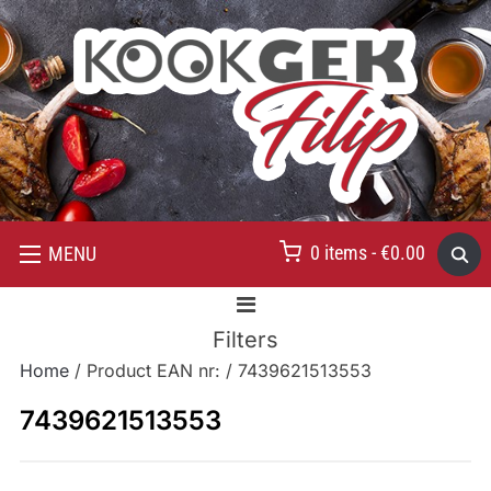
0 items -
€
0.00
MENU
Filters
Home
/ Product EAN nr: / 7439621513553
7439621513553