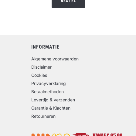
BESTEL
€13.95.
€12.95.
INFORMATIE
Algemene voorwaarden
Disclaimer
Cookies
Privacyverklaring
Betaalmethoden
Levertijd & verzenden
Garantie & Klachten
Retourneren