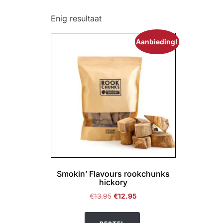
Enig resultaat
Aanbieding!
Smokin’ Flavours rookchunks
hickory
Oorspronkelijke
Huidige
€
13.95
€
12.95
prijs
prijs
was:
is: