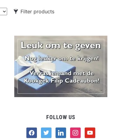
Filter products
CATEGORIES
Food
Drank
Non-food
FOLLOW US
facebook
twitter
linkedin
instagram
youtube