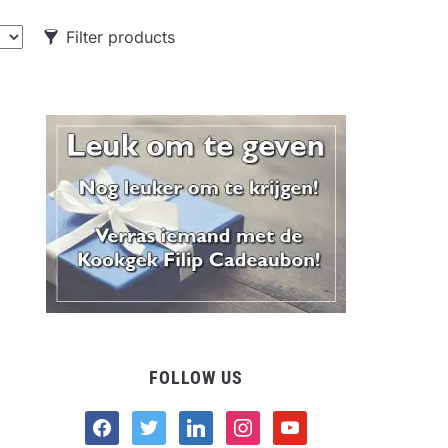
Filter products
CATEGORIES
Food
Drank
Non-food
FOLLOW US
facebook
twitter
linkedin
instagram
youtube