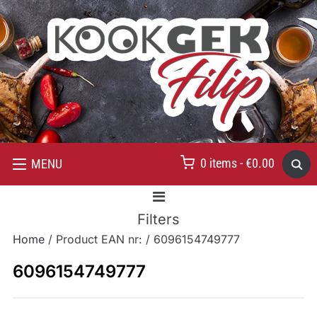
0 items -
€
0.00
MENU
Filters
Home
/ Product EAN nr: / 6096154749777
6096154749777