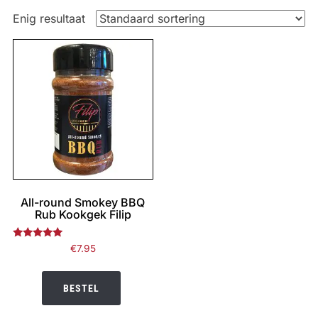
Enig resultaat
All-round Smokey BBQ
Rub Kookgek Filip
Gewaardeerd
€
7.95
4.78
uit 5
BESTEL