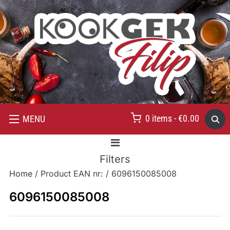
0 items -
€
0.00
MENU
Filters
Home
/ Product EAN nr: / 6096150085008
6096150085008