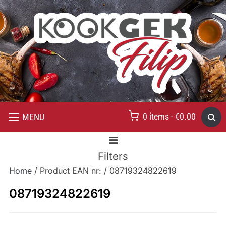
0 items -
€
0.00
MENU
Filters
Home
/ Product EAN nr: / 08719324822619
08719324822619